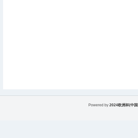
Powered by
2024欧洲杯(中