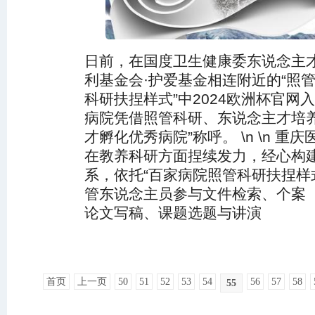
日前，在国度卫生健康委东说念主
利基金会·护爱基金相连附近的“照
科研扶捏样式”中2024欧洲杯官
病院凭借照管科研、东说念主才培
才孵化优秀病院”称呼。 \n \n 
在教养科研方面捏续发力，经心构
系，依托“百家病院照管科研扶捏样式
管东说念主员参与文件检索、个案
论文写稿、课题选题与讲演
首页
上一页
50
51
52
53
54
56
57
58
55