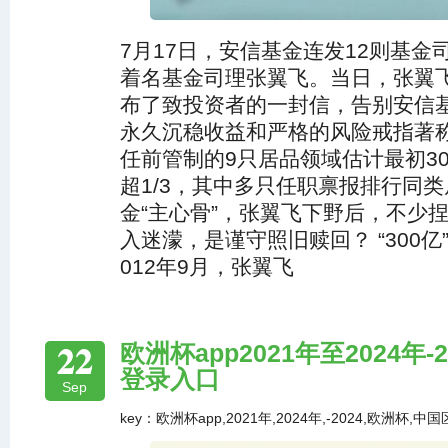
7月17日，安信基金连发12则基金
着名基金司理张翼飞。当日，张翼
布了致投资者的一封信，告别安信基
永久沉稳收益和严格的风险戒指著称
任前管制的9只居品领域估计最初3
超1/3，其中多只任职禀报排行同类
金“主心骨”，张翼飞下野后，不少
入迷濛，是谨守照旧赎回？ “300亿
012年9月，张翼飞
22
欧洲杯app2021年至2024年-
登录入口
Sep
key：欧洲杯app,2021年,2024年,-2024,欧洲杯,中国