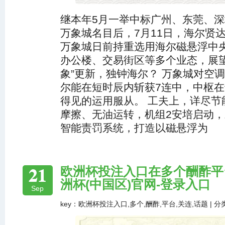
继本年5月一举中标广州、东莞、
万象城名目后，7月11日，海尔贤
万象城日前持重选用海尔磁悬浮中
办公楼、交易街区等多个业态，展望2
象”更新，独钟海尔？ 万象城对空
尔能在短时辰内斩获7连中，中枢
得见的运用服从。 工夫上，详尽节
摩擦、无油运转，机组2安培启动，
智能责罚系统，打造以磁悬浮为
21
欧洲杯投注入口在多个酬酢平台
洲杯(中国区)官网-登录入口
Sep
key：欧洲杯投注入口,多个,酬酢,平台,关连,话题 | 分