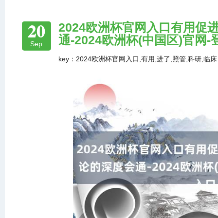
20
2024欧洲杯官网入口有用
通-2024欧洲杯(中国区)官网
Sep
key：2024欧洲杯官网入口,有用,进了,照管,科研,临床 