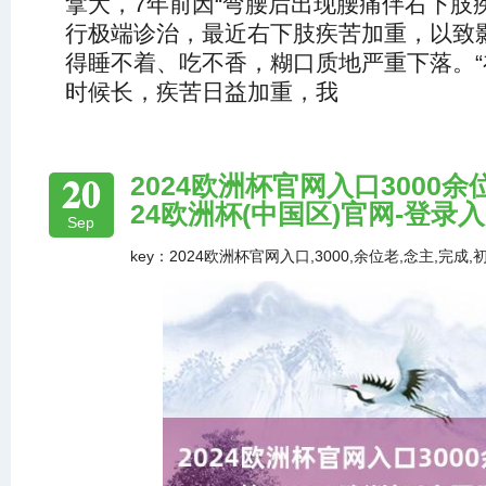
拿大，7年前因“弯腰后出现腰痛伴右下肢
行极端诊治，最近右下肢疾苦加重，以致
得睡不着、吃不香，糊口质地严重下落。
时候长，疾苦日益加重，我
20
2024欧洲杯官网入口3000
24欧洲杯(中国区)官网-登录
Sep
key：2024欧洲杯官网入口,3000,余位老,念主,完成,初