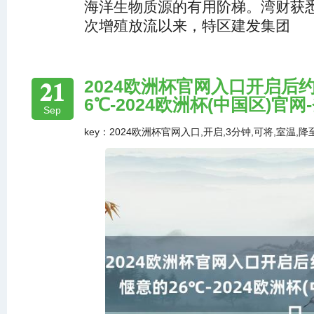
海洋生物质源的有用阶梯。湾财获悉，
次增殖放流以来，特区建发集团
21
2024欧洲杯官网入口开启后
6℃-2024欧洲杯(中国区)官
Sep
key：2024欧洲杯官网入口,开启,3分钟,可将,室温,降至