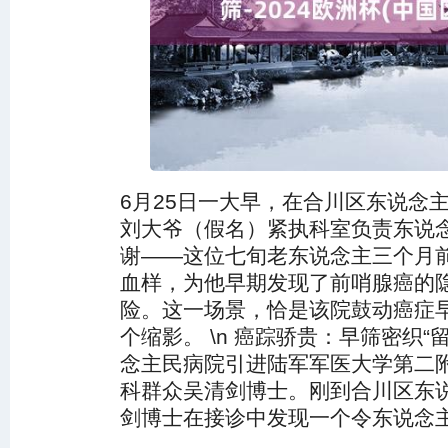
6月25日一大早，在合川区东说念
刘大爷（假名）紧执科室负责东说
谢——这位七旬老东说念主三个月前
血样，为他早期发现了前哨腺癌的
险。这一场景，恰是该院鼓动癌症
个缩影。 \n 癌踪骄贵：早筛密织“留
念主民病院引进陆军军医大学第二
科群众吴清剑博士。刚到合川区东
剑博士在接诊中发现一个令东说念