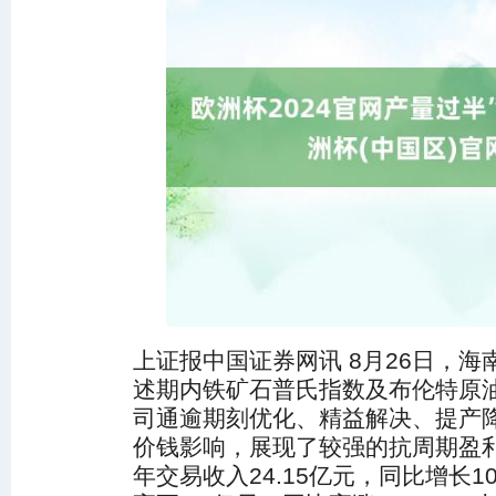
上证报中国证券网讯 8月26日，海
述期内铁矿石普氏指数及布伦特原油
司通逾期刻优化、精益解决、提产
价钱影响，展现了较强的抗周期盈利
年交易收入24.15亿元，同比增长1