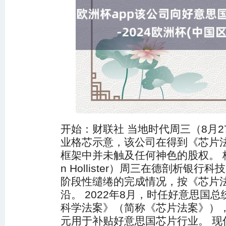
开始：财联社 当地时代周三（8月
业格芯示意，该公司在得到《芯片
框架中并未触及任何神色的股权。 格
n Hollister）周三在德剖析银
阶段性缱绻的完成情况，按《芯片
沿。 2022年8月，时任好意思国总
科学法案》（简称《芯片法案》），
元用于补贴好意思国芯片行业。 现