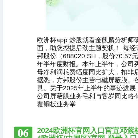
欧洲杯app 炒股就看金麒麟分析
面，助您挖掘后劲主题契机！ 每经记
邦股份（688020.SH，股价70.57
年半年度财报。本年上半年，公司
母净利润耗费幅度同比扩大，扣非
据悉，方邦股份主营电磁屏蔽膜、
具。关于2025年上半年的事迹进
公司屏蔽膜业务毛利与客岁同比略
覆铜板业务举
06
2024欧洲杯官网入口官宣邓紫