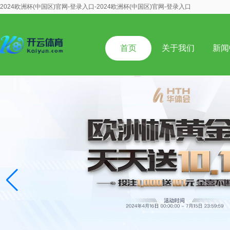
2024欧洲杯(中国区)官网-登录入口-2024欧洲杯(中国区)官网-登录入口
首页
关于我们
新闻