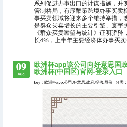
系列促进办事出口的计谋措施，并
管制格局，有序鞭策跨境办事买卖
事买卖领域将迎来多个维持举措，改
是群众买卖增长的主要引擎。寰宇
《群众买卖瞻望与统计》证明骄矜，
长4%，上半年主要经济体办事买卖
09
欧洲杯app该公司向好意思国政府
欧洲杯(中国区)官网-登录入口
Aug
key：欧洲杯app,公司,好意思,政府,提供,股份 | 分类