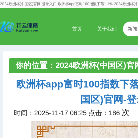
2024欧洲杯(中国区)官网-登录入口-欧洲杯app富时100指数下落1.1%-2024欧洲杯
首页
关于我们
新闻
你的位置：
2024欧洲杯(中国区)
洲杯app富时100指数下落1.1%-2
欧洲杯app富时100指数下落1
入口
国区)官网-
次
时间：2025-11-17 06:25 点击：186