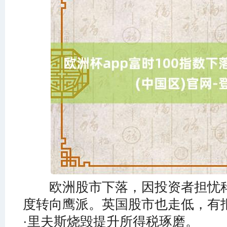
欧洲股市下落，因投资者担忧科
度转向鹰派。英国股市也走低，有
·里夫斯烧毁提升所得税琢磨。